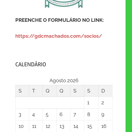
PREENCHE O FORMULÁRIO NO LINK:
https://gdcmachados.com/socios/
CALENDÁRIO
Agosto 2026
S
T
Q
Q
S
S
D
1
2
3
4
5
6
7
8
9
10
11
12
13
14
15
16