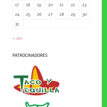
17
18
19
20
21
22
23
24
25
26
27
28
29
30
31
« Jun
PATROCINADORES